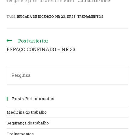
resgate e pronto atendimento.
Consulte-nos!
TAGS:
BRIGADA DE INCÊNCIO
,
NR 23
,
NR23
,
TREINAMENTOS
Read
Post anterior
more
ESPAÇO CONFINADO – NR 33
articles
Search
for:
Posts Relacionados
Medicina do trabalho
Segurança do trabalho
Treinamentos