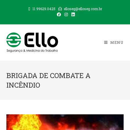
Skip
11 99629.0425
elloseg@elloseg.com.br
to
content
MENU
BRIGADA DE COMBATE A
INCÊNDIO